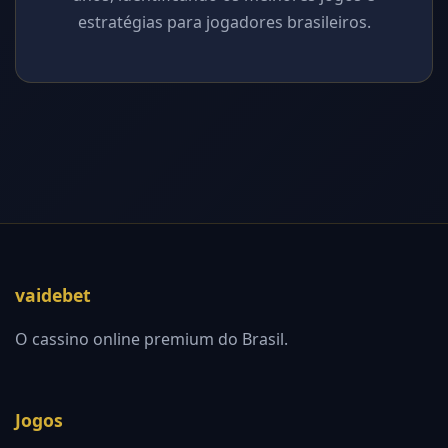
estratégias para jogadores brasileiros.
vaidebet
O cassino online premium do Brasil.
Jogos