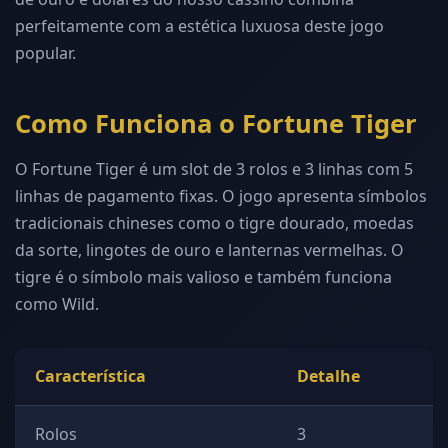
perfeitamente com a estética luxuosa deste jogo
popular.
Como Funciona o Fortune Tiger
O Fortune Tiger é um slot de 3 rolos e 3 linhas com 5
linhas de pagamento fixas. O jogo apresenta símbolos
tradicionais chineses como o tigre dourado, moedas
da sorte, lingotes de ouro e lanternas vermelhas. O
tigre é o símbolo mais valioso e também funciona
como Wild.
Característica
Detalhe
Rolos
3