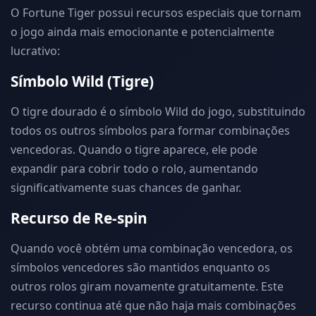
O Fortune Tiger possui recursos especiais que tornam
o jogo ainda mais emocionante e potencialmente
lucrativo:
Símbolo Wild (Tigre)
O tigre dourado é o símbolo Wild do jogo, substituindo
todos os outros símbolos para formar combinações
vencedoras. Quando o tigre aparece, ele pode
expandir para cobrir todo o rolo, aumentando
significativamente suas chances de ganhar.
Recurso de Re-spin
Quando você obtém uma combinação vencedora, os
símbolos vencedores são mantidos enquanto os
outros rolos giram novamente gratuitamente. Este
recurso continua até que não haja mais combinações