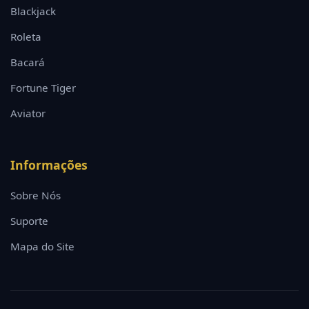
Blackjack
Roleta
Bacará
Fortune Tiger
Aviator
Informações
Sobre Nós
Suporte
Mapa do Site