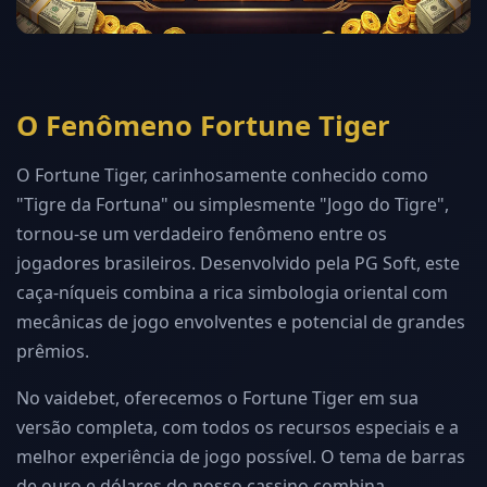
O Fenômeno Fortune Tiger
O Fortune Tiger, carinhosamente conhecido como
"Tigre da Fortuna" ou simplesmente "Jogo do Tigre",
tornou-se um verdadeiro fenômeno entre os
jogadores brasileiros. Desenvolvido pela PG Soft, este
caça-níqueis combina a rica simbologia oriental com
mecânicas de jogo envolventes e potencial de grandes
prêmios.
No vaidebet, oferecemos o Fortune Tiger em sua
versão completa, com todos os recursos especiais e a
melhor experiência de jogo possível. O tema de barras
de ouro e dólares do nosso cassino combina