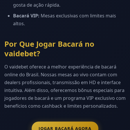
gosta de ação rápida.
Bacará VIP:
Mesas exclusivas com limites mais
altos.
Por Que Jogar Bacará no
vaidebet?
O vaidebet oferece a melhor experiência de bacará
online do Brasil. Nossas mesas ao vivo contam com
dealers profissionais, transmissão em HD e interface
intuitiva. Além disso, oferecemos bônus especiais para
jogadores de bacará e um programa VIP exclusivo com
benefícios como cashback e limites personalizados.
JOGAR BACARÁ AGORA