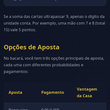
Se a soma das cartas ultrapassar 9, apenas o dígito da
unidade conta. Por exemplo, uma mão com 7 e 8 (total
15) vale 5 pontos.
Opções de Aposta
No bacará, você tem três opções principais de aposta,
cada uma com diferentes probabilidades e
pagamentos:
Vantagem
Aposta
Pagamento
da Casa