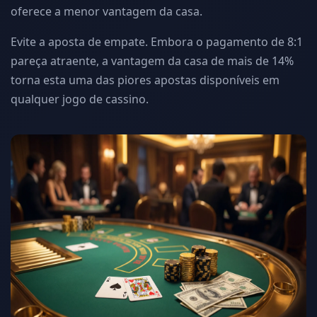
oferece a menor vantagem da casa.
Evite a aposta de empate. Embora o pagamento de 8:1
pareça atraente, a vantagem da casa de mais de 14%
torna esta uma das piores apostas disponíveis em
qualquer jogo de cassino.