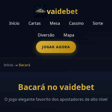
vaidebet
Início
Cartas
Mesa
Cassino
Sorte
Diversão
Mapa
JOGAR AGORA
Início
→
Bacará
Bacará no vaidebet
O jogo elegante favorito dos apostadores de alto nível