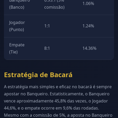
Banqueiro
0.95:1 (5%
1.06%
(Banco)
comissão)
Jogador
1:1
1.24%
(Punto)
Empate
8:1
14.36%
(Tie)
Estratégia de Bacará
A estratégia mais simples e eficaz no bacará é sempre
apostar no Banqueiro. Estatisticamente, o Banqueiro
vence aproximadamente 45,8% das vezes, o Jogador
44,6%, e o empate ocorre em 9,6% das rodadas.
Mesmo com a comissão de 5%, a aposta no Banqueiro