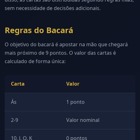
sem necessidade de decisões adicionais.
Regras do Bacará
O objetivo do bacará é apostar na mão que chegará
mais próximo de 9 pontos. O valor das cartas é
calculado de forma única:
Carta
Valor
Ás
1 ponto
2-9
Valor nominal
10, J, Q, K
0 pontos