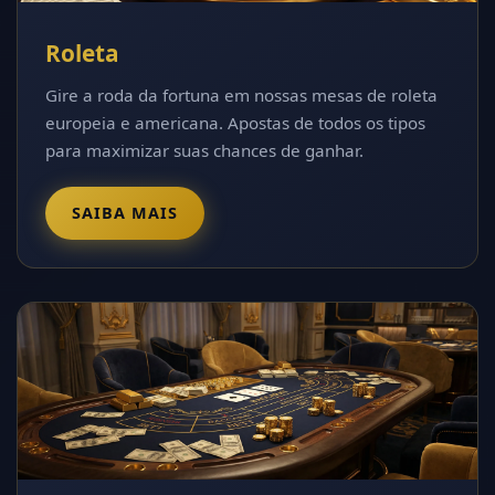
Roleta
Gire a roda da fortuna em nossas mesas de roleta
europeia e americana. Apostas de todos os tipos
para maximizar suas chances de ganhar.
SAIBA MAIS