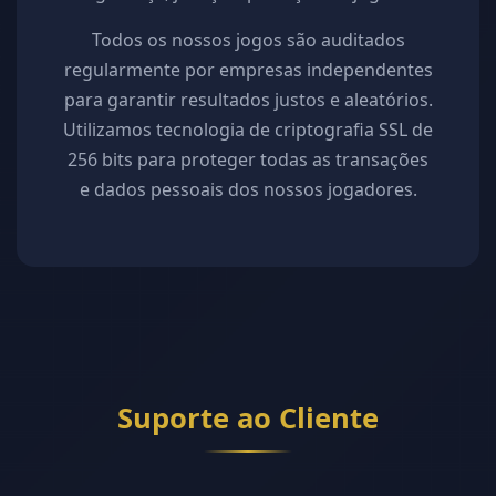
Todos os nossos jogos são auditados
regularmente por empresas independentes
para garantir resultados justos e aleatórios.
Utilizamos tecnologia de criptografia SSL de
256 bits para proteger todas as transações
e dados pessoais dos nossos jogadores.
Suporte ao Cliente