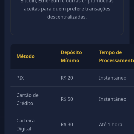
Bitcoin, Ethereum e outras criptomoedas
aceitas para quem prefere transações
descentralizadas.
Depósito
Tempo de
Método
Mínimo
Processament
PIX
R$ 20
Instantâneo
Cartão de
R$ 50
Instantâneo
Crédito
Carteira
R$ 30
Até 1 hora
Digital