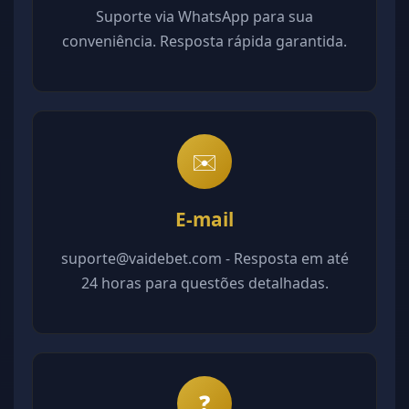
Suporte via WhatsApp para sua
conveniência. Resposta rápida garantida.
✉️
E-mail
suporte@vaidebet.com - Resposta em até
24 horas para questões detalhadas.
❓