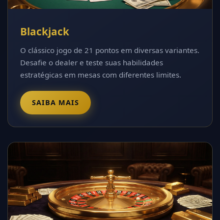
Blackjack
O clássico jogo de 21 pontos em diversas variantes.
Desafie o dealer e teste suas habilidades
estratégicas em mesas com diferentes limites.
SAIBA MAIS