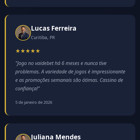
Lucas Ferreira
Curitiba, PR
★★★★★
"Jogo no vaidebet há 6 meses e nunca tive
problemas. A variedade de jogos é impressionante
e as promoções semanais são ótimas. Cassino de
confiança!"
5 de janeiro de 2026
Juliana Mendes