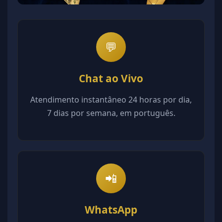
💬
Chat ao Vivo
Atendimento instantâneo 24 horas por dia,
7 dias por semana, em português.
📲
WhatsApp