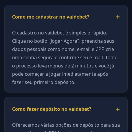
Como me cadastrar no vaidebet?
O cadastro no vaidebet é simples e rápido.
Clique no botão "Jogar Agora", preencha seus
dados pessoais como nome, e-mail e CPF, crie
uma senha segura e confirme seu e-mail. Todo
o processo leva menos de 2 minutos e você já
pode começar a jogar imediatamente após
fazer seu primeiro depósito.
Como fazer depósito no vaidebet?
Oferecemos várias opções de depósito para sua