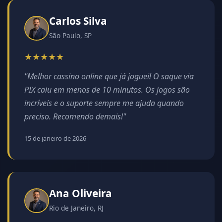
Carlos Silva
São Paulo, SP
★★★★★
"Melhor cassino online que já joguei! O saque via
PIX caiu em menos de 10 minutos. Os jogos são
incríveis e o suporte sempre me ajuda quando
preciso. Recomendo demais!"
15 de janeiro de 2026
Ana Oliveira
Rio de Janeiro, RJ