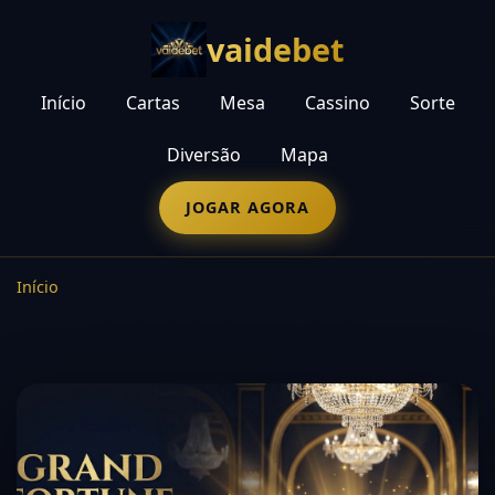
vaidebet
Início
Cartas
Mesa
Cassino
Sorte
Diversão
Mapa
JOGAR AGORA
Início