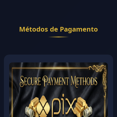
Métodos de Pagamento