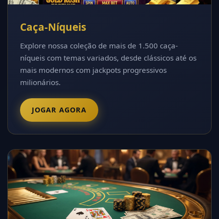
Caça-Níqueis
Explore nossa coleção de mais de 1.500 caça-
níqueis com temas variados, desde clássicos até os
mais modernos com jackpots progressivos
milionários.
JOGAR AGORA