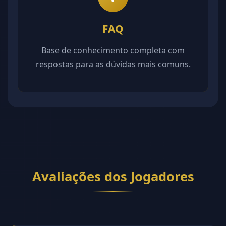
FAQ
Base de conhecimento completa com
respostas para as dúvidas mais comuns.
Avaliações dos Jogadores